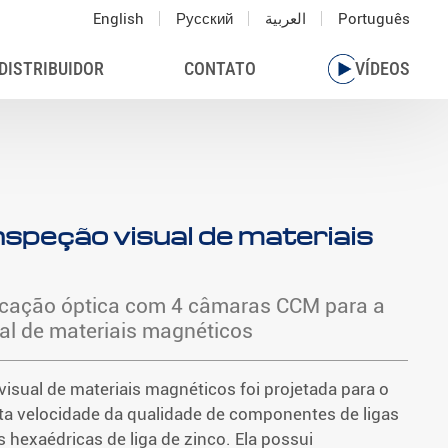
English
Русский
العربية
Português
DISTRIBUIDOR
CONTATO
VÍDEOS
nspeção visual de materiais
icação óptica com 4 câmaras CCM para a
l de materiais magnéticos
isual de materiais magnéticos foi projetada para o
lta velocidade da qualidade de componentes de ligas
hexaédricas de liga de zinco. Ela possui