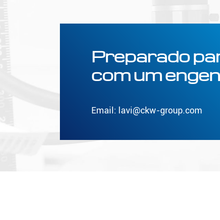
Preparado par
com um engen
Email:
lavi@ckw-group.com