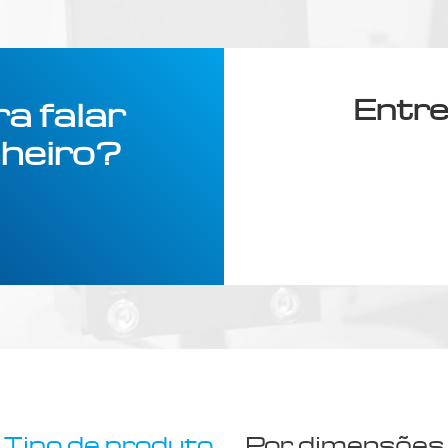
Entre
a falar
heiro?
Tipo de produto
Por dimensões