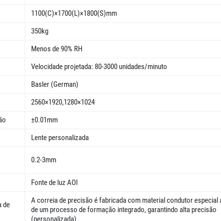
1100(C)×1700(L)×1800(S)mm
350kg
Menos de 90% RH
Velocidade projetada: 80-3000 unidades/minuto
Basler (German)
2560×1920,1280×1024
ão
±0.01mm
Lente personalizada
0.2-3mm
Fonte de luz AOI
A correia de precisão é fabricada com material condutor especial 
a de
de um processo de formação integrado, garantindo alta precisão
(personalizada)