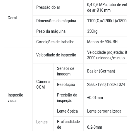
0,4-0,6 MPa, tubo de entr
Pressão do ar
de ar Ø16 mm
Geral
Dimensões da máquina
1100(C)×1700(L)×1800(
Peso da máquina
350kg
Condições de trabalho
Menos de 90% RH
Velocidade projetada: 80-
Velcodiade de inspeção
3000 unidades/minuto
Sensor de
Basler (German)
imagem
Câmera
Resolução
2560×1920,1280×1024
CCM
Inspeção
Precisão da
±0.01mm
visual
inspeção
Lente óptica
Lente personalizada
Profundidade
Lentes
de
0.2-3mm