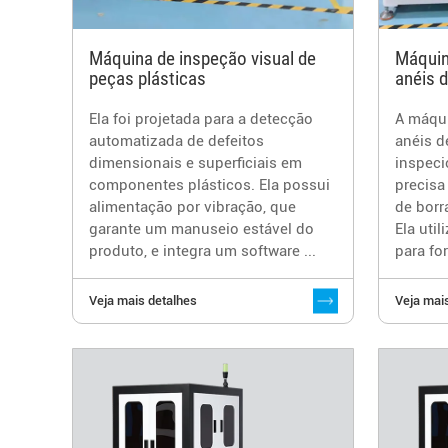
Máquina de inspeção visual de
Máquin
peças plásticas
anéis 
Ela foi projetada para a detecção
A máqui
automatizada de defeitos
anéis d
dimensionais e superficiais em
inspeci
componentes plásticos. Ela possui
precis
alimentação por vibração, que
de borr
garante um manuseio estável do
Ela uti
produto, e integra um software ...
para fo
Veja mais detalhes
Veja mai