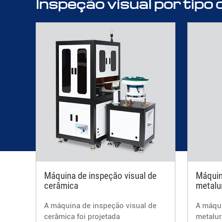
Inspeção visual por tipo
Máquina de inspeção visual de
Máquin
cerâmica
metalu
A máquina de inspeção visual de
A máqui
cerâmica foi projetada
metalur