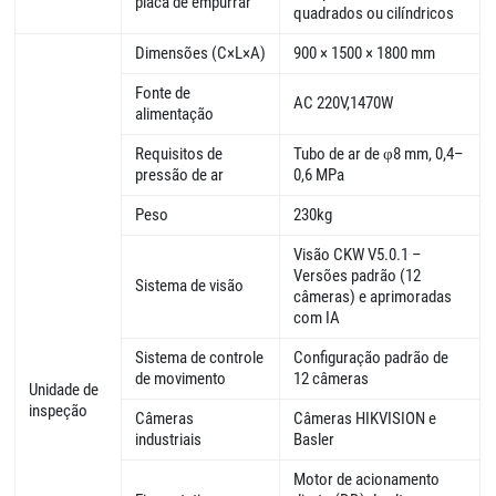
placa de empurrar
quadrados ou cilíndricos
Dimensões (C×L×A)
900 × 1500 × 1800 mm
Fonte de
AC 220V,1470W
alimentação
Requisitos de
Tubo de ar de φ8 mm, 0,4–
pressão de ar
0,6 MPa
Peso
230kg
Visão CKW V5.0.1 –
Versões padrão (12
Sistema de visão
câmeras) e aprimoradas
com IA
Sistema de controle
Configuração padrão de
de movimento
12 câmeras
Unidade de
inspeção
Câmeras
Câmeras HIKVISION e
industriais
Basler
Motor de acionamento