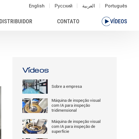
English
Русский
العربية
Português
DISTRIBUIDOR
CONTATO
VÍDEOS
Vídeos
Sobre a empresa
Máquina de inspeção visual
com IA para inspeção
tridimensional
Máquina de inspeção visual
com IA para inspeção de
superfície