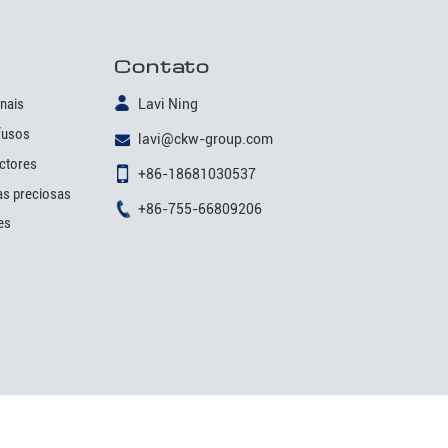
Contato
inais
Lavi Ning
fusos
lavi@ckw-group.com
ectores
+86-18681030537
as preciosas
+86-755-66809206
es