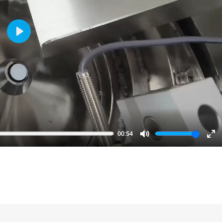
Play
00:54
Mute
En
fu